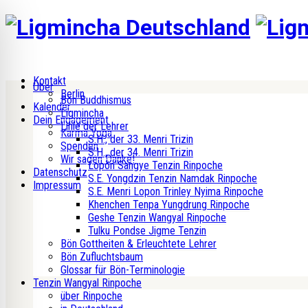
Kontakt
Über
Berlin
Bön Buddhismus
Kalender
Ligmincha
Dein Engagement
Linie der Lehrer
Karma Yoga
S.H., der 33. Menri Trizin
Spenden
S.H., der 34. Menri Trizin
Wir sagen Danke!
Lopön Sangye Tenzin Rinpoche
Datenschutz
S.E. Yongdzin Tenzin Namdak Rinpoche
Impressum
S.E. Menri Lopon Trinley Nyima Rinpoche
Khenchen Tenpa Yungdrung Rinpoche
Geshe Tenzin Wangyal Rinpoche
Tulku Pondse Jigme Tenzin
Bön Gottheiten & Erleuchtete Lehrer
Bön Zufluchtsbaum
Glossar für Bön-Terminologie
Tenzin Wangyal Rinpoche
über Rinpoche