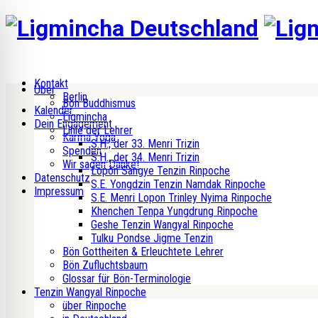
Kontakt
Über
Berlin
Bön Buddhismus
Kalender
Ligmincha
Dein Engagement
Linie der Lehrer
Karma Yoga
S.H., der 33. Menri Trizin
Spenden
S.H., der 34. Menri Trizin
Wir sagen Danke!
Lopön Sangye Tenzin Rinpoche
Datenschutz
S.E. Yongdzin Tenzin Namdak Rinpoche
Impressum
S.E. Menri Lopon Trinley Nyima Rinpoche
Khenchen Tenpa Yungdrung Rinpoche
Geshe Tenzin Wangyal Rinpoche
Tulku Pondse Jigme Tenzin
Bön Gottheiten & Erleuchtete Lehrer
Bön Zufluchtsbaum
Glossar für Bön-Terminologie
Tenzin Wangyal Rinpoche
über Rinpoche