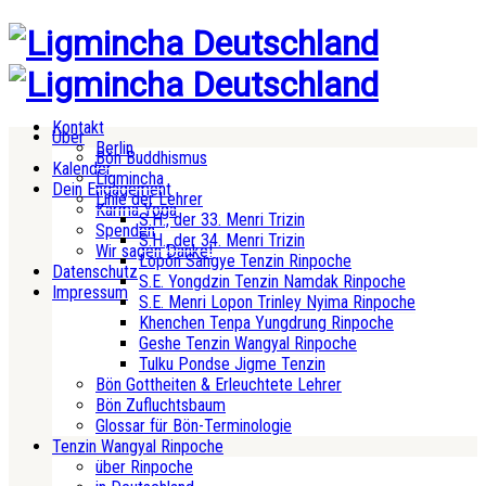
Kontakt
Über
Berlin
Bön Buddhismus
Kalender
Ligmincha
Dein Engagement
Linie der Lehrer
Karma Yoga
S.H., der 33. Menri Trizin
Spenden
S.H., der 34. Menri Trizin
Wir sagen Danke!
Lopön Sangye Tenzin Rinpoche
Datenschutz
S.E. Yongdzin Tenzin Namdak Rinpoche
Impressum
S.E. Menri Lopon Trinley Nyima Rinpoche
Khenchen Tenpa Yungdrung Rinpoche
Geshe Tenzin Wangyal Rinpoche
Tulku Pondse Jigme Tenzin
Bön Gottheiten & Erleuchtete Lehrer
Bön Zufluchtsbaum
Glossar für Bön-Terminologie
Tenzin Wangyal Rinpoche
über Rinpoche