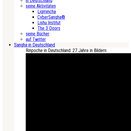
in Deutschland
seine Aktivitäten
Ligmincha
CyberSangha®
Lishu Institut
The 3 Doors
seine Bücher
auf Twitter
Sangha in Deutschland
Rinpoche in Deutschland: 27 Jahre in Bildern