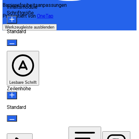
Barrierefreiheitsanpassungen
Inhaltsmodule
Schriftgröße
Präsentiert von
OneTap
Werkzeugleiste ausblenden
Standard
Lesbare Schrift
Zeilenhöhe
Standard