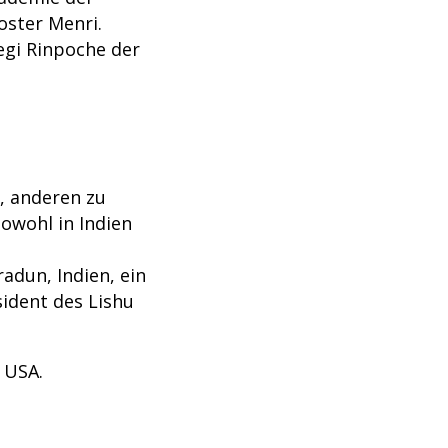
oster Menri.
egi Rinpoche der
, anderen zu
sowohl in Indien
dun, Indien, ein
sident des Lishu
 USA.