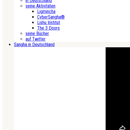
in Deutschland
seine Aktivitäten
Ligmincha
CyberSangha®
Lishu Institut
The 3 Doors
seine Bücher
auf Twitter
Sangha in Deutschland