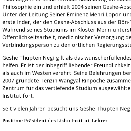
Philosophie ein und erhielt 2004 seinen Geshe-Abs
Unter der Leitung Seiner Eminenz Menri Lopon und 
erste Inder, der den Geshe-Abschluss aus der Bön-T
Während seines Studiums im Kloster Menri unterstüt
Öffentlichkeitsarbeit, medizinischer Versorgung d
Verbindungsperson zu den örtlichen Regierungsstel
Geshe Thupten Negi gilt als das wunscherfüllendes
helfen. Er ist der Inbegriff liebender Freundlichke
als auch im Westen verehrt. Seine Belehrungen be
2007 gründete Tenzin Wangyal Rinpoche zusammen m
Zentrum für das vertiefende Studium ausgewählter 
Institut fort.
Seit vielen Jahren besucht uns Geshe Thupten Neg
Position: Präsident des Lishu Institut, Lehrer