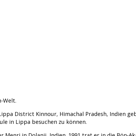
n-Welt.
ppa District Kinnour, Himachal Pradesh, Indien ge
hule in Lippa besuchen zu können.
 Menri in Dolanji, Indien. 1991 trat er in die Bön-A