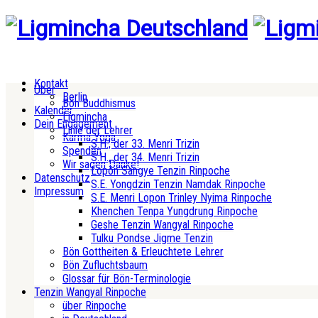
Kontakt
Über
Berlin
Bön Buddhismus
Kalender
Ligmincha
Dein Engagement
Linie der Lehrer
Karma Yoga
S.H., der 33. Menri Trizin
Spenden
S.H., der 34. Menri Trizin
Wir sagen Danke!
Lopön Sangye Tenzin Rinpoche
Datenschutz
S.E. Yongdzin Tenzin Namdak Rinpoche
Impressum
S.E. Menri Lopon Trinley Nyima Rinpoche
Khenchen Tenpa Yungdrung Rinpoche
Geshe Tenzin Wangyal Rinpoche
Tulku Pondse Jigme Tenzin
Bön Gottheiten & Erleuchtete Lehrer
Bön Zufluchtsbaum
Glossar für Bön-Terminologie
Tenzin Wangyal Rinpoche
über Rinpoche