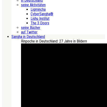
in Deutschland
seine Aktivitäten
Ligmincha
CyberSangha®
Lishu Institut
The 3 Doors
seine Bücher
auf Twitter
Sangha in Deutschland
Rinpoche in Deutschland: 27 Jahre in Bildern