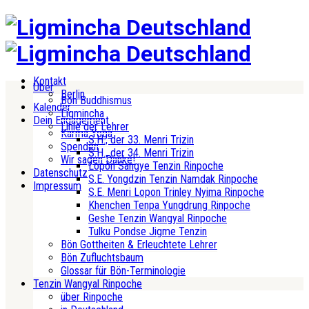
Kontakt
Über
Berlin
Bön Buddhismus
Kalender
Ligmincha
Dein Engagement
Linie der Lehrer
Karma Yoga
S.H., der 33. Menri Trizin
Spenden
S.H., der 34. Menri Trizin
Wir sagen Danke!
Lopön Sangye Tenzin Rinpoche
Datenschutz
S.E. Yongdzin Tenzin Namdak Rinpoche
Impressum
S.E. Menri Lopon Trinley Nyima Rinpoche
Khenchen Tenpa Yungdrung Rinpoche
Geshe Tenzin Wangyal Rinpoche
Tulku Pondse Jigme Tenzin
Bön Gottheiten & Erleuchtete Lehrer
Bön Zufluchtsbaum
Glossar für Bön-Terminologie
Tenzin Wangyal Rinpoche
über Rinpoche