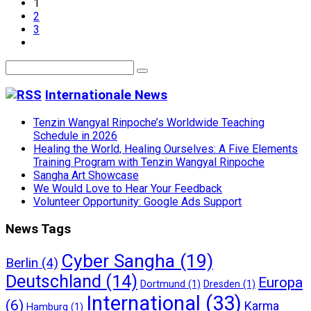
1
2
3
Internationale News
Tenzin Wangyal Rinpoche’s Worldwide Teaching
Schedule in 2026
Healing the World, Healing Ourselves: A Five Elements
Training Program with Tenzin Wangyal Rinpoche
Sangha Art Showcase
We Would Love to Hear Your Feedback
Volunteer Opportunity: Google Ads Support
News Tags
Cyber Sangha
(19)
Berlin
(4)
Deutschland
(14)
Europa
Dortmund
(1)
Dresden
(1)
International
(33)
(6)
Karma
Hamburg
(1)