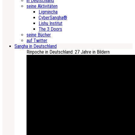
in Deutschland
seine Aktivitäten
Ligmincha
CyberSangha®
Lishu Institut
The 3 Doors
seine Bücher
auf Twitter
Sangha in Deutschland
Rinpoche in Deutschland: 27 Jahre in Bildern