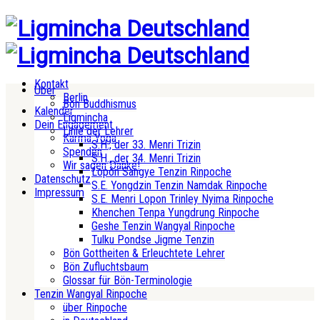
Kontakt
Über
Berlin
Bön Buddhismus
Kalender
Ligmincha
Dein Engagement
Linie der Lehrer
Karma Yoga
S.H., der 33. Menri Trizin
Spenden
S.H., der 34. Menri Trizin
Wir sagen Danke!
Lopön Sangye Tenzin Rinpoche
Datenschutz
S.E. Yongdzin Tenzin Namdak Rinpoche
Impressum
S.E. Menri Lopon Trinley Nyima Rinpoche
Khenchen Tenpa Yungdrung Rinpoche
Geshe Tenzin Wangyal Rinpoche
Tulku Pondse Jigme Tenzin
Bön Gottheiten & Erleuchtete Lehrer
Bön Zufluchtsbaum
Glossar für Bön-Terminologie
Tenzin Wangyal Rinpoche
über Rinpoche