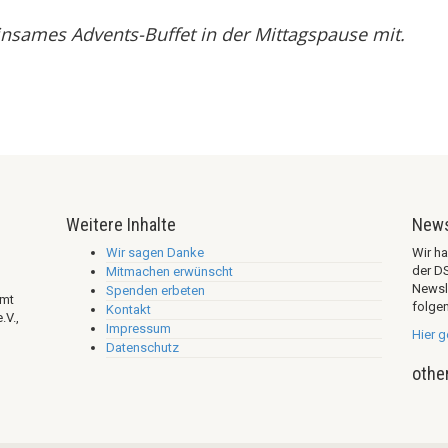
insames Advents-Buffet in der Mittagspause mit.
Weitere Inhalte
News
Wir sagen Danke
Wir h
der D
Mitmachen erwünscht
Newsl
Spenden erbeten
mmt
folgen
Kontakt
.V.,
Impressum
Hier 
Datenschutz
othe