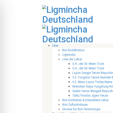
Über
Bön Buddhismus
Ligmincha
Linie der Lehrer
S.H., der 33. Menri Trizin
S.H., der 34. Menri Trizin
Lopön Sangye Tenzin Rinpoche
S.E. Yongdzin Tenzin Namdak 
S.E. Menri Lopon Trinley Nyima
Khenchen Tenpa Yungdrung Ri
Geshe Tenzin Wangyal Rinpoch
Tulku Pondse Jigme Tenzin
Bön Gottheiten & Erleuchtete Lehrer
Bön Zufluchtsbaum
Glossar für Bön-Terminologie