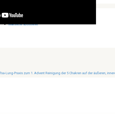
alle Veranstaltungen
Mediathek
News
Newsletter Archiv
News anzeigen
Newsletter abonnieren
Tsa-Lung-Praxis zum 1. Advent Reinigung der 5 Chakren auf der äußeren, inn