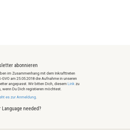
letter abonnieren
aben im Zusammenhang mit dem Inkrafttreten
S-GVO am 25.05.2018 die Aufnahme in unseren
etter angepasst. Wir bitten Dich, diesem
Link
zu
, wenn Du Dich registieren möchtest.
geht es zur Anmeldung
.
r Language needed?