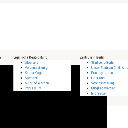
n
Ligmincha Deutschland
Zentrum in Berlin
Über uns
Startseite Berlin
Vereinssatzung
Unser Zentrum (inkl. Anfa
Karma Yoga
Praxisgruppen
Spenden
Über uns
Mitglied werden
Vereinssatzung
Impressum
Mitglied werden
Impressum
Veranstaltungen
Tenzin Wangyal Rinpoche
Gast-Referenten
alle Belehrungen
Vergangene Highlights