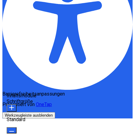
Barrierefreiheitsanpassungen
Inhaltsmodule
Schriftgröße
Präsentiert von
OneTap
Werkzeugleiste ausblenden
Standard