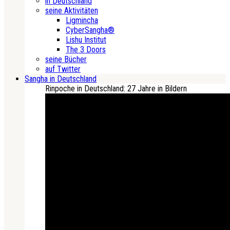
in Deutschland
seine Aktivitäten
Ligmincha
CyberSangha®
Lishu Institut
The 3 Doors
seine Bücher
auf Twitter
Sangha in Deutschland
Rinpoche in Deutschland: 27 Jahre in Bildern