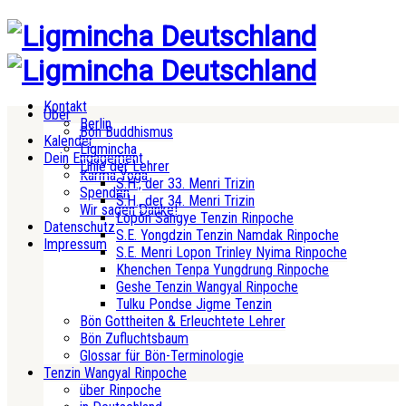
Kontakt
Über
Berlin
Bön Buddhismus
Kalender
Ligmincha
Dein Engagement
Linie der Lehrer
Karma Yoga
S.H., der 33. Menri Trizin
Spenden
S.H., der 34. Menri Trizin
Wir sagen Danke!
Lopön Sangye Tenzin Rinpoche
Datenschutz
S.E. Yongdzin Tenzin Namdak Rinpoche
Impressum
S.E. Menri Lopon Trinley Nyima Rinpoche
Khenchen Tenpa Yungdrung Rinpoche
Geshe Tenzin Wangyal Rinpoche
Tulku Pondse Jigme Tenzin
Bön Gottheiten & Erleuchtete Lehrer
Bön Zufluchtsbaum
Glossar für Bön-Terminologie
Tenzin Wangyal Rinpoche
über Rinpoche