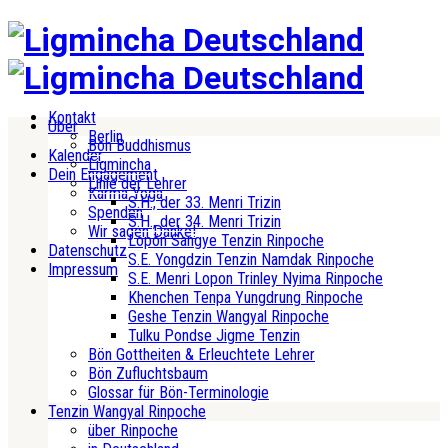
Kontakt
Über
Berlin
Bön Buddhismus
Kalender
Ligmincha
Dein Engagement
Linie der Lehrer
Karma Yoga
S.H., der 33. Menri Trizin
Spenden
S.H., der 34. Menri Trizin
Wir sagen Danke!
Lopön Sangye Tenzin Rinpoche
Datenschutz
S.E. Yongdzin Tenzin Namdak Rinpoche
Impressum
S.E. Menri Lopon Trinley Nyima Rinpoche
Khenchen Tenpa Yungdrung Rinpoche
Geshe Tenzin Wangyal Rinpoche
Tulku Pondse Jigme Tenzin
Bön Gottheiten & Erleuchtete Lehrer
Bön Zufluchtsbaum
Glossar für Bön-Terminologie
Tenzin Wangyal Rinpoche
über Rinpoche