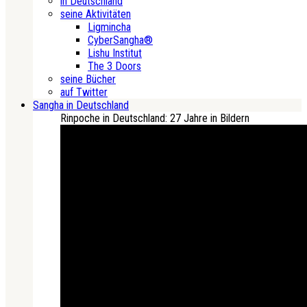
in Deutschland
seine Aktivitäten
Ligmincha
CyberSangha®
Lishu Institut
The 3 Doors
seine Bücher
auf Twitter
Sangha in Deutschland
Rinpoche in Deutschland: 27 Jahre in Bildern