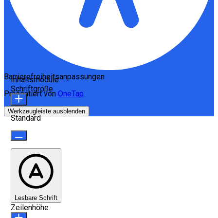
Barrierefreiheitsanpassungen
Inhaltsmodule
Schriftgröße
Präsentiert von
OneTap
Werkzeugleiste ausblenden
Standard
Lesbare Schrift
Zeilenhöhe