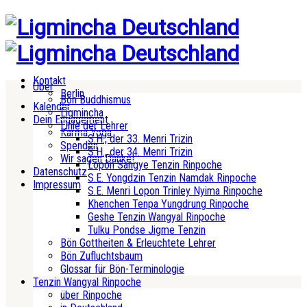
Kontakt
Über
Berlin
Bön Buddhismus
Kalender
Ligmincha
Dein Engagement
Linie der Lehrer
Karma Yoga
S.H., der 33. Menri Trizin
Spenden
S.H., der 34. Menri Trizin
Wir sagen Danke!
Lopön Sangye Tenzin Rinpoche
Datenschutz
S.E. Yongdzin Tenzin Namdak Rinpoche
Impressum
S.E. Menri Lopon Trinley Nyima Rinpoche
Khenchen Tenpa Yungdrung Rinpoche
Geshe Tenzin Wangyal Rinpoche
Tulku Pondse Jigme Tenzin
Bön Gottheiten & Erleuchtete Lehrer
Bön Zufluchtsbaum
Glossar für Bön-Terminologie
Tenzin Wangyal Rinpoche
über Rinpoche