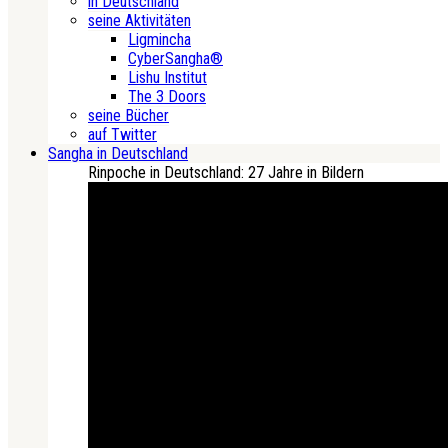
in Deutschland
seine Aktivitäten
Ligmincha
CyberSangha®
Lishu Institut
The 3 Doors
seine Bücher
auf Twitter
Sangha in Deutschland
Rinpoche in Deutschland: 27 Jahre in Bildern