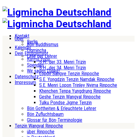
Kontakt
Über
Berlin
Bön Buddhismus
Kalender
Ligmincha
Dein Engagement
Linie der Lehrer
Karma Yoga
S.H., der 33. Menri Trizin
Spenden
S.H., der 34. Menri Trizin
Wir sagen Danke!
Lopön Sangye Tenzin Rinpoche
Datenschutz
S.E. Yongdzin Tenzin Namdak Rinpoche
Impressum
S.E. Menri Lopon Trinley Nyima Rinpoche
Khenchen Tenpa Yungdrung Rinpoche
Geshe Tenzin Wangyal Rinpoche
Tulku Pondse Jigme Tenzin
Bön Gottheiten & Erleuchtete Lehrer
Bön Zufluchtsbaum
Glossar für Bön-Terminologie
Tenzin Wangyal Rinpoche
über Rinpoche