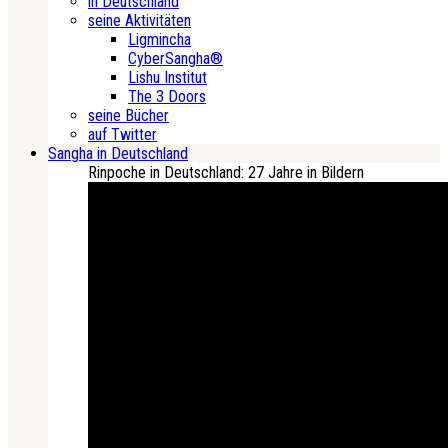
in Deutschland
seine Aktivitäten
Ligmincha
CyberSangha®
Lishu Institut
The 3 Doors
seine Bücher
auf Twitter
Sangha in Deutschland
Rinpoche in Deutschland: 27 Jahre in Bildern