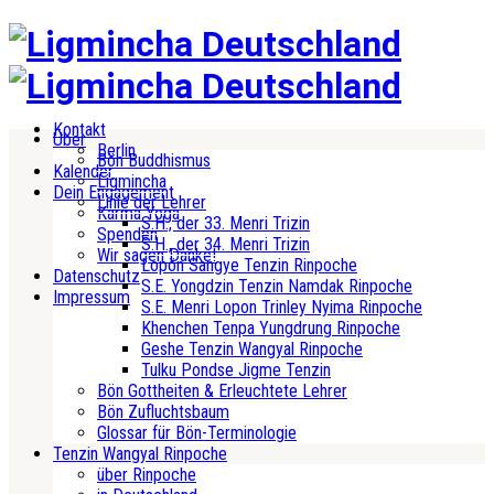
Kontakt
Über
Berlin
Bön Buddhismus
Kalender
Ligmincha
Dein Engagement
Linie der Lehrer
Karma Yoga
S.H., der 33. Menri Trizin
Spenden
S.H., der 34. Menri Trizin
Wir sagen Danke!
Lopön Sangye Tenzin Rinpoche
Datenschutz
S.E. Yongdzin Tenzin Namdak Rinpoche
Impressum
S.E. Menri Lopon Trinley Nyima Rinpoche
Khenchen Tenpa Yungdrung Rinpoche
Geshe Tenzin Wangyal Rinpoche
Tulku Pondse Jigme Tenzin
Bön Gottheiten & Erleuchtete Lehrer
Bön Zufluchtsbaum
Glossar für Bön-Terminologie
Tenzin Wangyal Rinpoche
über Rinpoche