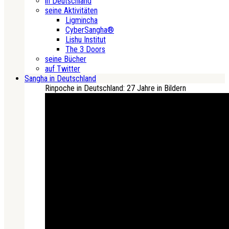
in Deutschland
seine Aktivitäten
Ligmincha
CyberSangha®
Lishu Institut
The 3 Doors
seine Bücher
auf Twitter
Sangha in Deutschland
Rinpoche in Deutschland: 27 Jahre in Bildern