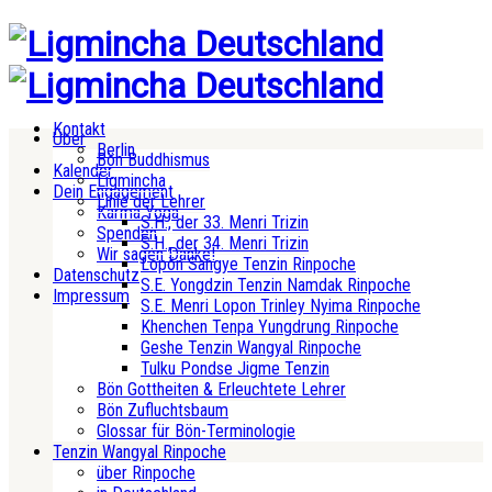
Kontakt
Über
Berlin
Bön Buddhismus
Kalender
Ligmincha
Dein Engagement
Linie der Lehrer
Karma Yoga
S.H., der 33. Menri Trizin
Spenden
S.H., der 34. Menri Trizin
Wir sagen Danke!
Lopön Sangye Tenzin Rinpoche
Datenschutz
S.E. Yongdzin Tenzin Namdak Rinpoche
Impressum
S.E. Menri Lopon Trinley Nyima Rinpoche
Khenchen Tenpa Yungdrung Rinpoche
Geshe Tenzin Wangyal Rinpoche
Tulku Pondse Jigme Tenzin
Bön Gottheiten & Erleuchtete Lehrer
Bön Zufluchtsbaum
Glossar für Bön-Terminologie
Tenzin Wangyal Rinpoche
über Rinpoche