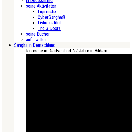
in Deutschland
seine Aktivitäten
Ligmincha
CyberSangha®
Lishu Institut
The 3 Doors
seine Bücher
auf Twitter
Sangha in Deutschland
Rinpoche in Deutschland: 27 Jahre in Bildern