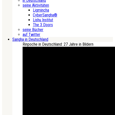
in Deutschland
seine Aktivitäten
Ligmincha
CyberSangha®
Lishu Institut
The 3 Doors
seine Bücher
auf Twitter
Sangha in Deutschland
Rinpoche in Deutschland: 27 Jahre in Bildern