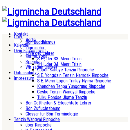
Kontakt
Über
Berlin
Bön Buddhismus
Kalender
Ligmincha
Dein Engagement
Linie der Lehrer
Karma Yoga
S.H., der 33. Menri Trizin
Spenden
S.H., der 34. Menri Trizin
Wir sagen Danke!
Lopön Sangye Tenzin Rinpoche
Datenschutz
S.E. Yongdzin Tenzin Namdak Rinpoche
Impressum
S.E. Menri Lopon Trinley Nyima Rinpoche
Khenchen Tenpa Yungdrung Rinpoche
Geshe Tenzin Wangyal Rinpoche
Tulku Pondse Jigme Tenzin
Bön Gottheiten & Erleuchtete Lehrer
Bön Zufluchtsbaum
Glossar für Bön-Terminologie
Tenzin Wangyal Rinpoche
über Rinpoche