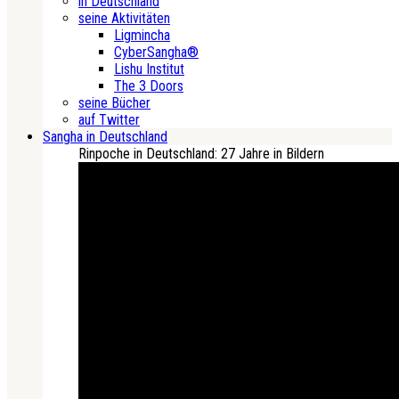
in Deutschland
seine Aktivitäten
Ligmincha
CyberSangha®
Lishu Institut
The 3 Doors
seine Bücher
auf Twitter
Sangha in Deutschland
Rinpoche in Deutschland: 27 Jahre in Bildern