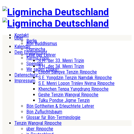
Kontakt
Über
Berlin
Bön Buddhismus
Kalender
Ligmincha
Dein Engagement
Linie der Lehrer
Karma Yoga
S.H., der 33. Menri Trizin
Spenden
S.H., der 34. Menri Trizin
Wir sagen Danke!
Lopön Sangye Tenzin Rinpoche
Datenschutz
S.E. Yongdzin Tenzin Namdak Rinpoche
Impressum
S.E. Menri Lopon Trinley Nyima Rinpoche
Khenchen Tenpa Yungdrung Rinpoche
Geshe Tenzin Wangyal Rinpoche
Tulku Pondse Jigme Tenzin
Bön Gottheiten & Erleuchtete Lehrer
Bön Zufluchtsbaum
Glossar für Bön-Terminologie
Tenzin Wangyal Rinpoche
über Rinpoche