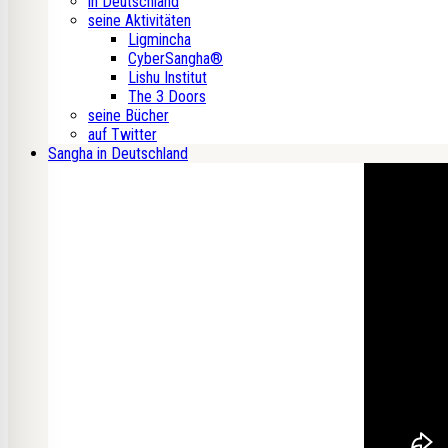
in Deutschland
seine Aktivitäten
Ligmincha
CyberSangha®
Lishu Institut
The 3 Doors
seine Bücher
auf Twitter
Sangha in Deutschland