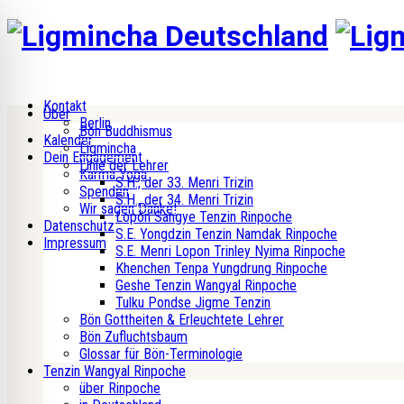
Kontakt
Über
Berlin
Bön Buddhismus
Kalender
Ligmincha
Dein Engagement
Linie der Lehrer
Karma Yoga
S.H., der 33. Menri Trizin
Spenden
S.H., der 34. Menri Trizin
Wir sagen Danke!
Lopön Sangye Tenzin Rinpoche
Datenschutz
S.E. Yongdzin Tenzin Namdak Rinpoche
Impressum
S.E. Menri Lopon Trinley Nyima Rinpoche
Khenchen Tenpa Yungdrung Rinpoche
Geshe Tenzin Wangyal Rinpoche
Tulku Pondse Jigme Tenzin
Bön Gottheiten & Erleuchtete Lehrer
Bön Zufluchtsbaum
Glossar für Bön-Terminologie
Tenzin Wangyal Rinpoche
über Rinpoche