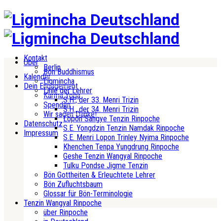
Kontakt
Über
Berlin
Bön Buddhismus
Kalender
Ligmincha
Dein Engagement
Linie der Lehrer
Karma Yoga
S.H., der 33. Menri Trizin
Spenden
S.H., der 34. Menri Trizin
Wir sagen Danke!
Lopön Sangye Tenzin Rinpoche
Datenschutz
S.E. Yongdzin Tenzin Namdak Rinpoche
Impressum
S.E. Menri Lopon Trinley Nyima Rinpoche
Khenchen Tenpa Yungdrung Rinpoche
Geshe Tenzin Wangyal Rinpoche
Tulku Pondse Jigme Tenzin
Bön Gottheiten & Erleuchtete Lehrer
Bön Zufluchtsbaum
Glossar für Bön-Terminologie
Tenzin Wangyal Rinpoche
über Rinpoche