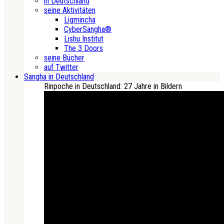
in Deutschland
seine Aktivitäten
Ligmincha
CyberSangha®
Lishu Institut
The 3 Doors
seine Bücher
auf Twitter
Sangha in Deutschland
Rinpoche in Deutschland: 27 Jahre in Bildern