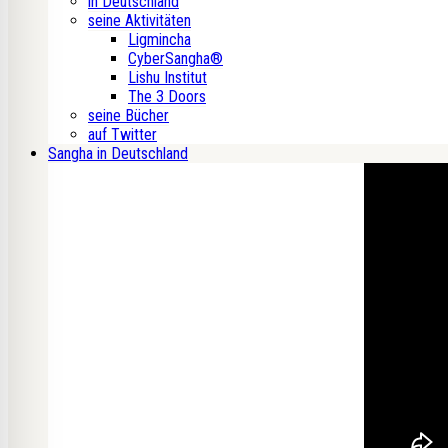
in Deutschland
seine Aktivitäten
Ligmincha
CyberSangha®
Lishu Institut
The 3 Doors
seine Bücher
auf Twitter
Sangha in Deutschland