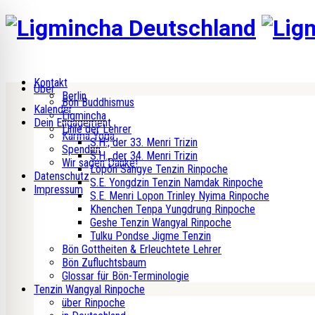
Kontakt
Über
Berlin
Bön Buddhismus
Kalender
Ligmincha
Dein Engagement
Linie der Lehrer
Karma Yoga
S.H., der 33. Menri Trizin
Spenden
S.H., der 34. Menri Trizin
Wir sagen Danke!
Lopön Sangye Tenzin Rinpoche
Datenschutz
S.E. Yongdzin Tenzin Namdak Rinpoche
Impressum
S.E. Menri Lopon Trinley Nyima Rinpoche
Khenchen Tenpa Yungdrung Rinpoche
Geshe Tenzin Wangyal Rinpoche
Tulku Pondse Jigme Tenzin
Bön Gottheiten & Erleuchtete Lehrer
Bön Zufluchtsbaum
Glossar für Bön-Terminologie
Tenzin Wangyal Rinpoche
über Rinpoche