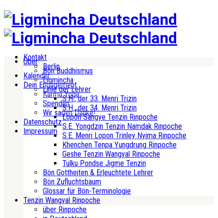
Kontakt
Über
Berlin
Bön Buddhismus
Kalender
Ligmincha
Dein Engagement
Linie der Lehrer
Karma Yoga
S.H., der 33. Menri Trizin
Spenden
S.H., der 34. Menri Trizin
Wir sagen Danke!
Lopön Sangye Tenzin Rinpoche
Datenschutz
S.E. Yongdzin Tenzin Namdak Rinpoche
Impressum
S.E. Menri Lopon Trinley Nyima Rinpoche
Khenchen Tenpa Yungdrung Rinpoche
Geshe Tenzin Wangyal Rinpoche
Tulku Pondse Jigme Tenzin
Bön Gottheiten & Erleuchtete Lehrer
Bön Zufluchtsbaum
Glossar für Bön-Terminologie
Tenzin Wangyal Rinpoche
über Rinpoche