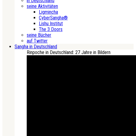
in Deutschland
seine Aktivitäten
Ligmincha
CyberSangha®
Lishu Institut
The 3 Doors
seine Bücher
auf Twitter
Sangha in Deutschland
Rinpoche in Deutschland: 27 Jahre in Bildern