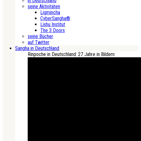
in Deutschland
seine Aktivitäten
Ligmincha
CyberSangha®
Lishu Institut
The 3 Doors
seine Bücher
auf Twitter
Sangha in Deutschland
Rinpoche in Deutschland: 27 Jahre in Bildern