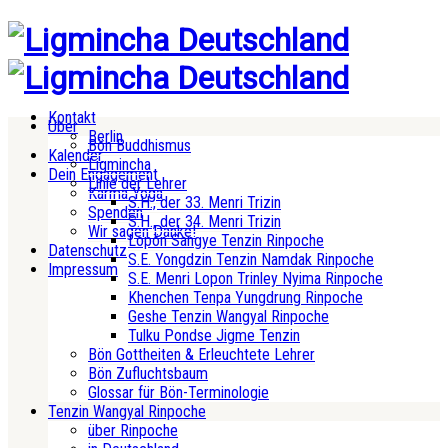
Kontakt
Über
Berlin
Bön Buddhismus
Kalender
Ligmincha
Dein Engagement
Linie der Lehrer
Karma Yoga
S.H., der 33. Menri Trizin
Spenden
S.H., der 34. Menri Trizin
Wir sagen Danke!
Lopön Sangye Tenzin Rinpoche
Datenschutz
S.E. Yongdzin Tenzin Namdak Rinpoche
Impressum
S.E. Menri Lopon Trinley Nyima Rinpoche
Khenchen Tenpa Yungdrung Rinpoche
Geshe Tenzin Wangyal Rinpoche
Tulku Pondse Jigme Tenzin
Bön Gottheiten & Erleuchtete Lehrer
Bön Zufluchtsbaum
Glossar für Bön-Terminologie
Tenzin Wangyal Rinpoche
über Rinpoche