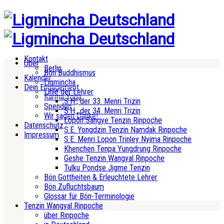
Kontakt
Über
Berlin
Bön Buddhismus
Kalender
Ligmincha
Dein Engagement
Linie der Lehrer
Karma Yoga
S.H., der 33. Menri Trizin
Spenden
S.H., der 34. Menri Trizin
Wir sagen Danke!
Lopön Sangye Tenzin Rinpoche
Datenschutz
S.E. Yongdzin Tenzin Namdak Rinpoche
Impressum
S.E. Menri Lopon Trinley Nyima Rinpoche
Khenchen Tenpa Yungdrung Rinpoche
Geshe Tenzin Wangyal Rinpoche
Tulku Pondse Jigme Tenzin
Bön Gottheiten & Erleuchtete Lehrer
Bön Zufluchtsbaum
Glossar für Bön-Terminologie
Tenzin Wangyal Rinpoche
über Rinpoche