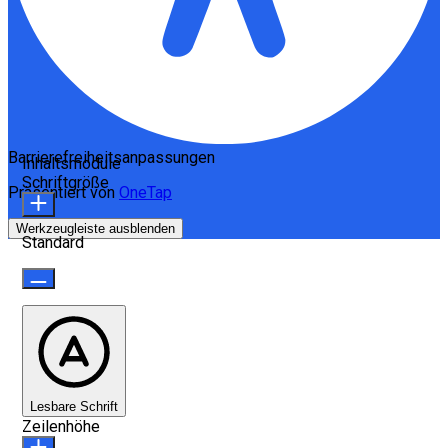
Barrierefreiheitsanpassungen
Inhaltsmodule
Schriftgröße
Präsentiert von
OneTap
Werkzeugleiste ausblenden
Standard
Lesbare Schrift
Zeilenhöhe