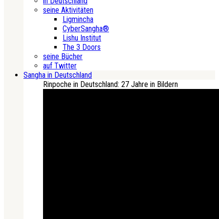
in Deutschland
seine Aktivitäten
Ligmincha
CyberSangha®
Lishu Institut
The 3 Doors
seine Bücher
auf Twitter
Sangha in Deutschland
Rinpoche in Deutschland: 27 Jahre in Bildern