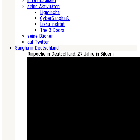
in Deutschland
seine Aktivitäten
Ligmincha
CyberSangha®
Lishu Institut
The 3 Doors
seine Bücher
auf Twitter
Sangha in Deutschland
Rinpoche in Deutschland: 27 Jahre in Bildern