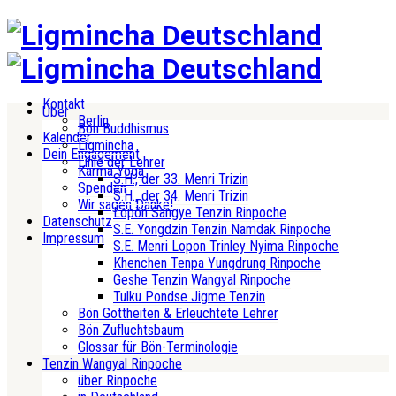
Kontakt
Über
Berlin
Bön Buddhismus
Kalender
Ligmincha
Dein Engagement
Linie der Lehrer
Karma Yoga
S.H., der 33. Menri Trizin
Spenden
S.H., der 34. Menri Trizin
Wir sagen Danke!
Lopön Sangye Tenzin Rinpoche
Datenschutz
S.E. Yongdzin Tenzin Namdak Rinpoche
Impressum
S.E. Menri Lopon Trinley Nyima Rinpoche
Khenchen Tenpa Yungdrung Rinpoche
Geshe Tenzin Wangyal Rinpoche
Tulku Pondse Jigme Tenzin
Bön Gottheiten & Erleuchtete Lehrer
Bön Zufluchtsbaum
Glossar für Bön-Terminologie
Tenzin Wangyal Rinpoche
über Rinpoche