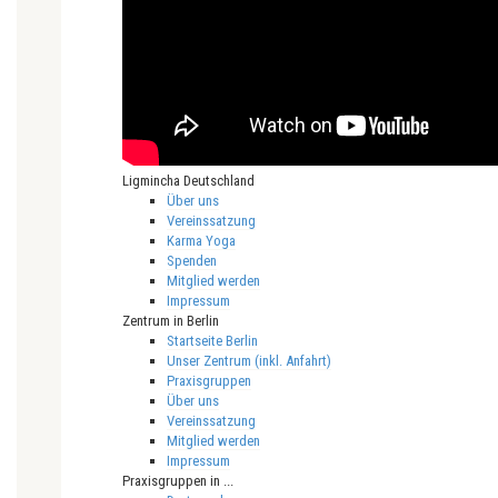
Ligmincha Deutschland
Über uns
Vereinssatzung
Karma Yoga
Spenden
Mitglied werden
Impressum
Zentrum in Berlin
Startseite Berlin
Unser Zentrum (inkl. Anfahrt)
Praxisgruppen
Über uns
Vereinssatzung
Mitglied werden
Impressum
Praxisgruppen in ...