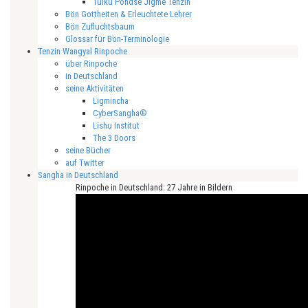
Tulku Pondse Jigme Tenzin
Bön Gottheiten & Erleuchtete Lehrer
Bön Zufluchtsbaum
Glossar für Bön-Terminologie
Tenzin Wangyal Rinpoche
über Rinpoche
in Deutschland
seine Aktivitäten
Ligmincha
CyberSangha®
Lishu Institut
The 3 Doors
seine Bücher
auf Twitter
Sangha in Deutschland
Rinpoche in Deutschland: 27 Jahre in Bildern