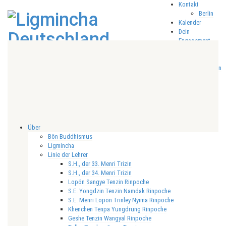
Kontakt
Berlin
Kalender
Dein
Engagement
Karma
Yoga
Spenden
Wir
sagen
Danke!
Datenschutz
Impressum
Über
Bön Buddhismus
Ligmincha
Linie der Lehrer
S.H., der 33. Menri Trizin
S.H., der 34. Menri Trizin
Lopön Sangye Tenzin Rinpoche
S.E. Yongdzin Tenzin Namdak Rinpoche
S.E. Menri Lopon Trinley Nyima Rinpoche
Khenchen Tenpa Yungdrung Rinpoche
Geshe Tenzin Wangyal Rinpoche