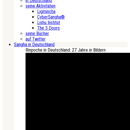
in Deutschland
seine Aktivitäten
Ligmincha
CyberSangha®
Lishu Institut
The 3 Doors
seine Bücher
auf Twitter
Sangha in Deutschland
Rinpoche in Deutschland: 27 Jahre in Bildern