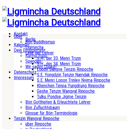
Kontakt
Über
Berlin
Bön Buddhismus
Kalender
Ligmincha
Dein Engagement
Linie der Lehrer
Karma Yoga
S.H., der 33. Menri Trizin
Spenden
S.H., der 34. Menri Trizin
Wir sagen Danke!
Lopön Sangye Tenzin Rinpoche
Datenschutz
S.E. Yongdzin Tenzin Namdak Rinpoche
Impressum
S.E. Menri Lopon Trinley Nyima Rinpoche
Khenchen Tenpa Yungdrung Rinpoche
Geshe Tenzin Wangyal Rinpoche
Tulku Pondse Jigme Tenzin
Bön Gottheiten & Erleuchtete Lehrer
Bön Zufluchtsbaum
Glossar für Bön-Terminologie
Tenzin Wangyal Rinpoche
über Rinpoche