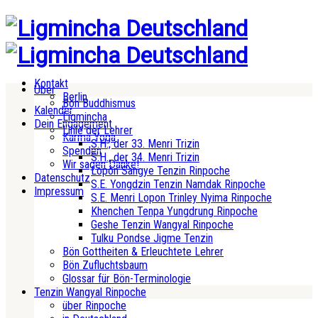
Kontakt
Über
Berlin
Bön Buddhismus
Kalender
Ligmincha
Dein Engagement
Linie der Lehrer
Karma Yoga
S.H., der 33. Menri Trizin
Spenden
S.H., der 34. Menri Trizin
Wir sagen Danke!
Lopön Sangye Tenzin Rinpoche
Datenschutz
S.E. Yongdzin Tenzin Namdak Rinpoche
Impressum
S.E. Menri Lopon Trinley Nyima Rinpoche
Khenchen Tenpa Yungdrung Rinpoche
Geshe Tenzin Wangyal Rinpoche
Tulku Pondse Jigme Tenzin
Bön Gottheiten & Erleuchtete Lehrer
Bön Zufluchtsbaum
Glossar für Bön-Terminologie
Tenzin Wangyal Rinpoche
über Rinpoche