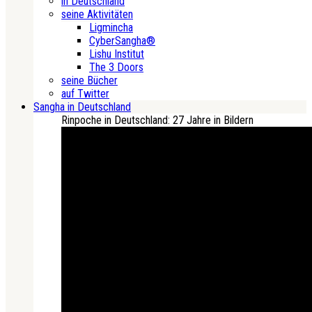
in Deutschland
seine Aktivitäten
Ligmincha
CyberSangha®
Lishu Institut
The 3 Doors
seine Bücher
auf Twitter
Sangha in Deutschland
Rinpoche in Deutschland: 27 Jahre in Bildern