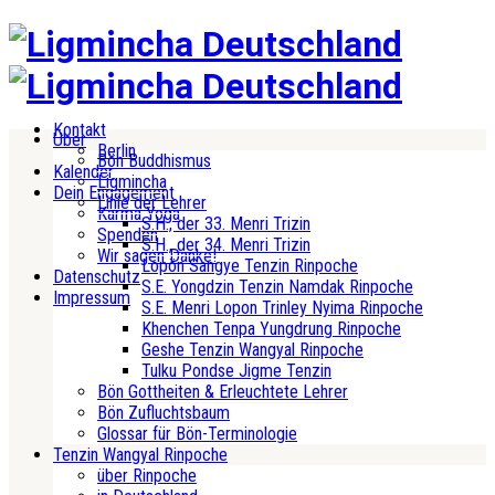
Kontakt
Über
Berlin
Bön Buddhismus
Kalender
Ligmincha
Dein Engagement
Linie der Lehrer
Karma Yoga
S.H., der 33. Menri Trizin
Spenden
S.H., der 34. Menri Trizin
Wir sagen Danke!
Lopön Sangye Tenzin Rinpoche
Datenschutz
S.E. Yongdzin Tenzin Namdak Rinpoche
Impressum
S.E. Menri Lopon Trinley Nyima Rinpoche
Khenchen Tenpa Yungdrung Rinpoche
Geshe Tenzin Wangyal Rinpoche
Tulku Pondse Jigme Tenzin
Bön Gottheiten & Erleuchtete Lehrer
Bön Zufluchtsbaum
Glossar für Bön-Terminologie
Tenzin Wangyal Rinpoche
über Rinpoche