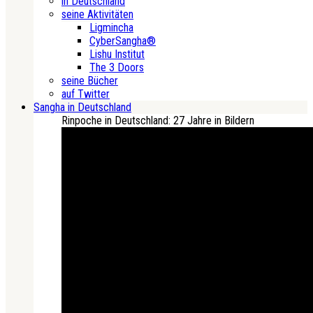
in Deutschland
seine Aktivitäten
Ligmincha
CyberSangha®
Lishu Institut
The 3 Doors
seine Bücher
auf Twitter
Sangha in Deutschland
Rinpoche in Deutschland: 27 Jahre in Bildern