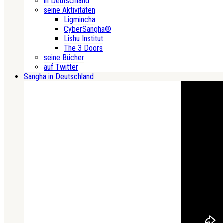
in Deutschland
seine Aktivitäten
Ligmincha
CyberSangha®
Lishu Institut
The 3 Doors
seine Bücher
auf Twitter
Sangha in Deutschland