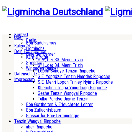
Kontakt
Über
Berlin
Bön Buddhismus
Kalender
Ligmincha
Dein Engagement
Linie der Lehrer
Karma Yoga
S.H., der 33. Menri Trizin
Spenden
S.H., der 34. Menri Trizin
Wir sagen Danke!
Lopön Sangye Tenzin Rinpoche
Datenschutz
S.E. Yongdzin Tenzin Namdak Rinpoche
Impressum
S.E. Menri Lopon Trinley Nyima Rinpoche
Khenchen Tenpa Yungdrung Rinpoche
Geshe Tenzin Wangyal Rinpoche
Tulku Pondse Jigme Tenzin
Bön Gottheiten & Erleuchtete Lehrer
Bön Zufluchtsbaum
Glossar für Bön-Terminologie
Tenzin Wangyal Rinpoche
über Rinpoche