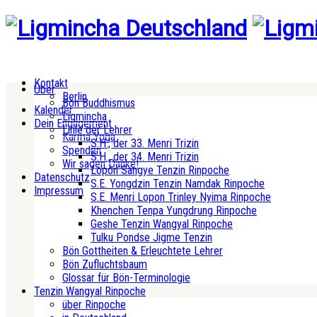
Kontakt
Über
Berlin
Bön Buddhismus
Kalender
Ligmincha
Dein Engagement
Linie der Lehrer
Karma Yoga
S.H., der 33. Menri Trizin
Spenden
S.H., der 34. Menri Trizin
Wir sagen Danke!
Lopön Sangye Tenzin Rinpoche
Datenschutz
S.E. Yongdzin Tenzin Namdak Rinpoche
Impressum
S.E. Menri Lopon Trinley Nyima Rinpoche
Khenchen Tenpa Yungdrung Rinpoche
Geshe Tenzin Wangyal Rinpoche
Tulku Pondse Jigme Tenzin
Bön Gottheiten & Erleuchtete Lehrer
Bön Zufluchtsbaum
Glossar für Bön-Terminologie
Tenzin Wangyal Rinpoche
über Rinpoche