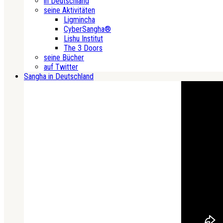
in Deutschland
seine Aktivitäten
Ligmincha
CyberSangha®
Lishu Institut
The 3 Doors
seine Bücher
auf Twitter
Sangha in Deutschland