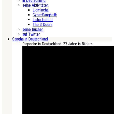
in Deutschland
seine Aktivitäten
Ligmincha
CyberSangha®
Lishu Institut
The 3 Doors
seine Bücher
auf Twitter
Sangha in Deutschland
Rinpoche in Deutschland: 27 Jahre in Bildern