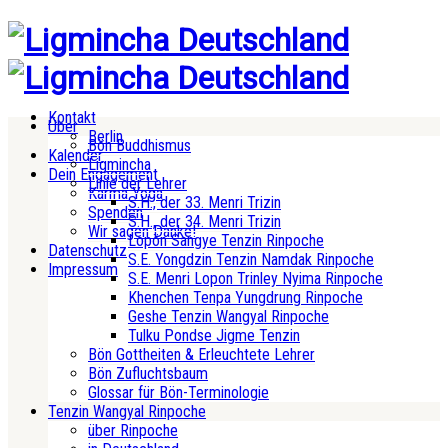
Kontakt
Über
Berlin
Bön Buddhismus
Kalender
Ligmincha
Dein Engagement
Linie der Lehrer
Karma Yoga
S.H., der 33. Menri Trizin
Spenden
S.H., der 34. Menri Trizin
Wir sagen Danke!
Lopön Sangye Tenzin Rinpoche
Datenschutz
S.E. Yongdzin Tenzin Namdak Rinpoche
Impressum
S.E. Menri Lopon Trinley Nyima Rinpoche
Khenchen Tenpa Yungdrung Rinpoche
Geshe Tenzin Wangyal Rinpoche
Tulku Pondse Jigme Tenzin
Bön Gottheiten & Erleuchtete Lehrer
Bön Zufluchtsbaum
Glossar für Bön-Terminologie
Tenzin Wangyal Rinpoche
über Rinpoche