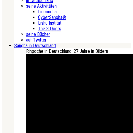
in Deutschland
seine Aktivitäten
Ligmincha
CyberSangha®
Lishu Institut
The 3 Doors
seine Bücher
auf Twitter
Sangha in Deutschland
Rinpoche in Deutschland: 27 Jahre in Bildern