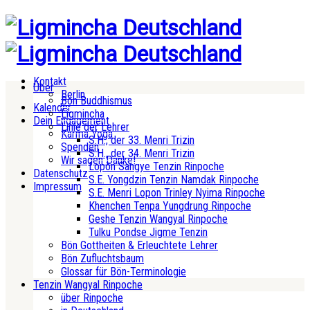
Kontakt
Über
Berlin
Bön Buddhismus
Kalender
Ligmincha
Dein Engagement
Linie der Lehrer
Karma Yoga
S.H., der 33. Menri Trizin
Spenden
S.H., der 34. Menri Trizin
Wir sagen Danke!
Lopön Sangye Tenzin Rinpoche
Datenschutz
S.E. Yongdzin Tenzin Namdak Rinpoche
Impressum
S.E. Menri Lopon Trinley Nyima Rinpoche
Khenchen Tenpa Yungdrung Rinpoche
Geshe Tenzin Wangyal Rinpoche
Tulku Pondse Jigme Tenzin
Bön Gottheiten & Erleuchtete Lehrer
Bön Zufluchtsbaum
Glossar für Bön-Terminologie
Tenzin Wangyal Rinpoche
über Rinpoche