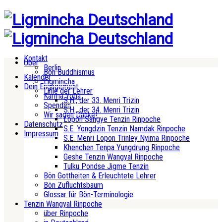
Kontakt
Über
Berlin
Bön Buddhismus
Kalender
Ligmincha
Dein Engagement
Linie der Lehrer
Karma Yoga
S.H., der 33. Menri Trizin
Spenden
S.H., der 34. Menri Trizin
Wir sagen Danke!
Lopön Sangye Tenzin Rinpoche
Datenschutz
S.E. Yongdzin Tenzin Namdak Rinpoche
Impressum
S.E. Menri Lopon Trinley Nyima Rinpoche
Khenchen Tenpa Yungdrung Rinpoche
Geshe Tenzin Wangyal Rinpoche
Tulku Pondse Jigme Tenzin
Bön Gottheiten & Erleuchtete Lehrer
Bön Zufluchtsbaum
Glossar für Bön-Terminologie
Tenzin Wangyal Rinpoche
über Rinpoche