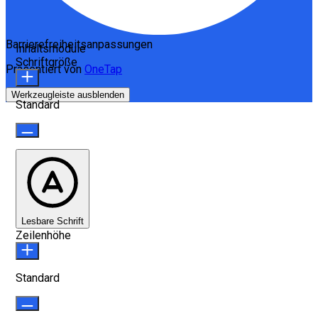
Barrierefreiheitsanpassungen
Inhaltsmodule
Schriftgröße
Präsentiert von
OneTap
Werkzeugleiste ausblenden
Standard
Lesbare Schrift
Zeilenhöhe
Standard