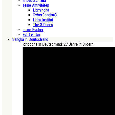
in Deutschland
seine Aktivitäten
Ligmincha
CyberSangha®
Lishu Institut
The 3 Doors
seine Bücher
auf Twitter
Sangha in Deutschland
Rinpoche in Deutschland: 27 Jahre in Bildern